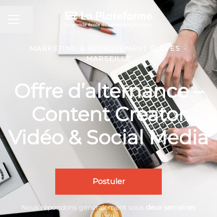
MENU CARRIÈRE
Partager la page
MARKETING & RECRUTEMENT ÉLÈVES
·
MARSEILLE
Offre d’alternance –
Content Creator
Vidéo & Social Media
Postuler
Nous répondons généralement sous
deux semaines